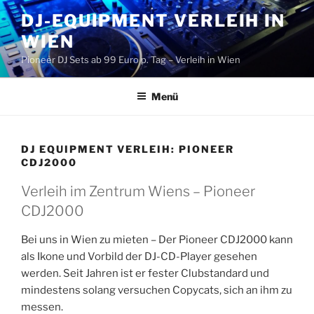
Zum
DJ-EQUIPMENT VERLEIH IN
Inhalt
WIEN
springen
Pioneer DJ Sets ab 99 Euro p. Tag – Verleih in Wien
Menü
DJ EQUIPMENT VERLEIH: PIONEER
CDJ2000
Verleih im Zentrum Wiens – Pioneer
CDJ2000
Bei uns in Wien zu mieten – Der Pioneer CDJ2000 kann
als Ikone und Vorbild der DJ-CD-Player gesehen
werden. Seit Jahren ist er fester Clubstandard und
mindestens solang versuchen Copycats, sich an ihm zu
messen.