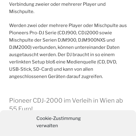
Verbindung zweier oder mehrerer Player und
Mischpulte.
Werden zwei oder mehrere Player oder Mischpulte aus
Pioneers Pro-DJ Serie (CDJ900, CDJ2000 sowie
Mischpulte der Serien DJM900, DJM900NXS und
DJM2000) verbunden, können untereinander Daten
ausgetauscht werden. Der DJ braucht in so einem
verlinkten Setup bloß eine Medienquelle (CD, DVD,
USB-Stick, SD-Card) und kann von allen
angeschlossenen Geräten darauf zugreifen.
Pioneer CDJ-2000 im Verleih in Wien ab
55 Euro!
Cookie-Zustimmung
Bei djsetverleih.at mieten Sie direkt in Wien einen
verwalten
Pioneer CDJ2000 ab 55 Euro pro Tag! Sie können auch
ein ganzes DJ-Set zum Vorteilspreis mieten! Bei