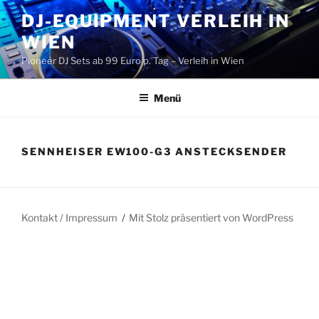
Zum
DJ-EQUIPMENT VERLEIH IN
Inhalt
WIEN
springen
Pioneer DJ Sets ab 99 Euro p. Tag – Verleih in Wien
Menü
SENNHEISER EW100-G3 ANSTECKSENDER
Kontakt / Impressum
Mit Stolz präsentiert von WordPress