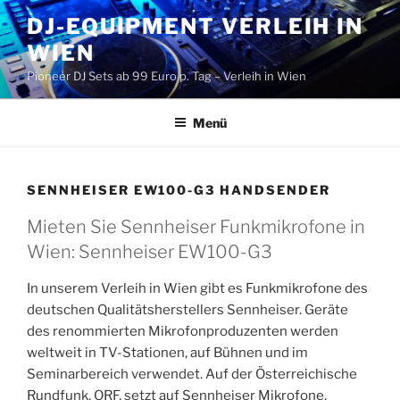
Zum
DJ-EQUIPMENT VERLEIH IN
Inhalt
WIEN
springen
Pioneer DJ Sets ab 99 Euro p. Tag – Verleih in Wien
Menü
SENNHEISER EW100-G3 HANDSENDER
Mieten Sie Sennheiser Funkmikrofone in
Wien: Sennheiser EW100-G3
In unserem Verleih in Wien gibt es Funkmikrofone des
deutschen Qualitätsherstellers Sennheiser. Geräte
des renommierten Mikrofonproduzenten werden
weltweit in TV-Stationen, auf Bühnen und im
Seminarbereich verwendet. Auf der Österreichische
Rundfunk, ORF, setzt auf Sennheiser Mikrofone.