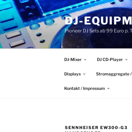
Zum
Inhalt
DJ-EQUIPM
springen
Pioneer DJ Sets ab 99 Euro p. T
DJ-Mixer
DJ CD-Player
Displays
Stromaggregate /
Kontakt / Impressum
SENNHEISER EW300-G3