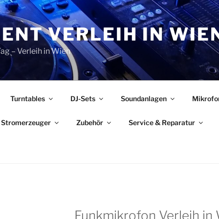
ENT VERLEIH IN WIE
ag – Verleih in Wien
Turntables
DJ-Sets
Soundanlagen
Mikrofo
 Stromerzeuger
Zubehör
Service & Reparatur
Funkmikrofon Verleih in