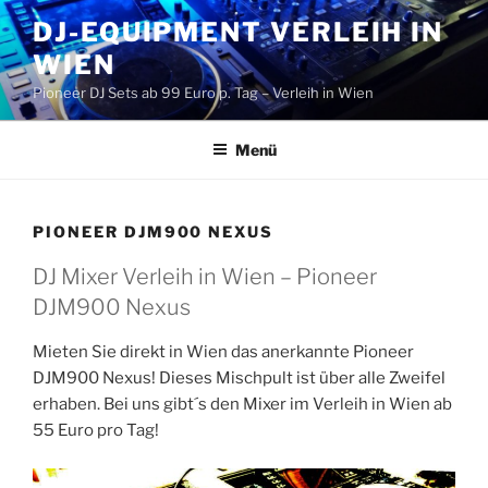
Zum
DJ-EQUIPMENT VERLEIH IN
Inhalt
WIEN
springen
Pioneer DJ Sets ab 99 Euro p. Tag – Verleih in Wien
Menü
PIONEER DJM900 NEXUS
DJ Mixer Verleih in Wien – Pioneer
DJM900 Nexus
Mieten Sie direkt in Wien das anerkannte Pioneer
DJM900 Nexus! Dieses Mischpult ist über alle Zweifel
erhaben. Bei uns gibt´s den Mixer im Verleih in Wien ab
55 Euro pro Tag!